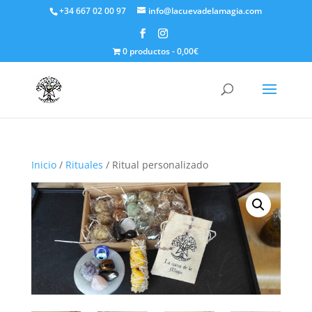
+34 667 02 00 97
info@lacuevadelamagia.com
0 productos
0,00€
Inicio
/
Rituales
/ Ritual personalizado