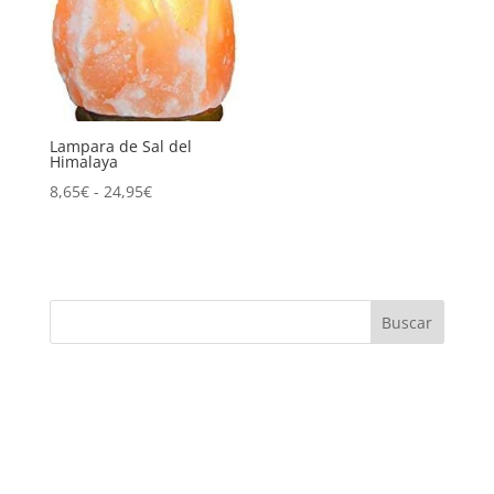
Lampara de Sal del
Himalaya
Rango
8,65
€
-
24,95
€
de
precios:
desde
8,65€
Buscar
hasta
24,95€