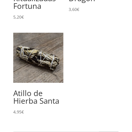
Fortuna
3,60
€
5,20
€
Atillo de
Hierba Santa
4,95
€