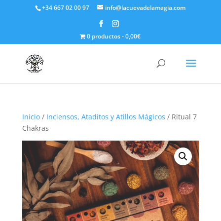
+34 667 02 00 97
info@lacuevadelamagia.com
0 productos
0,00€
Inicio
/
Inciensos, Ataditos y Atillos Mágicos
/ Ritual 7
Chakras