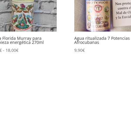
 Florida Murray para
Agua ritualizada 7 Potencias
ieza energética 270ml
Afrocubanas
Rango
€
-
18,00
€
9,90
€
de
precios:
desde
1,00€
hasta
18,00€