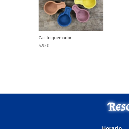
Cacito quemador
5,95
€
Res
Horario