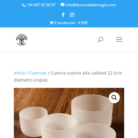
+34 667 02 00 97
info@lacuevadelamagia.com
0 productos
0,00€
Inicio
/
Cuencos
/ Cuenco cuarzo alta calidad 22.5cm
diámetro (copia)