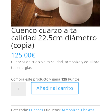
Cuenco cuarzo alta
calidad 22.5cm diámetro
(copia)
125,00
€
Cuencos de cuarzo alta calidad, armoniza y equilibra
tus energías
Compra este producto y gana
125
Puntos!
Cuenco
Añadir al carrito
cuarzo
alta
calidad
22.5cm
Categoría:
Cuencos
Etiquetas:
Armonizar
,
Chakras
,