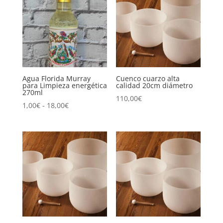
Agua Florida Murray
Cuenco cuarzo alta
para Limpieza energética
calidad 20cm diámetro
270ml
110,00
€
Rango
1,00
€
-
18,00
€
de
precios:
desde
1,00€
hasta
18,00€