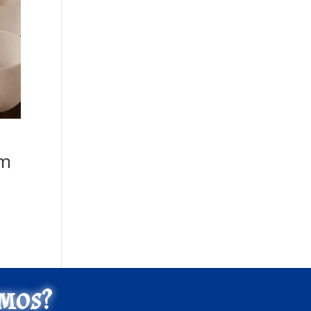
cm
mos?