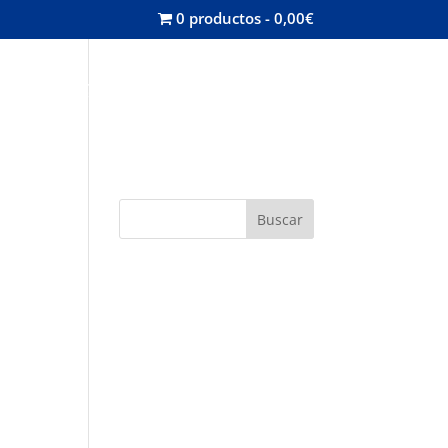
0 productos
0,00€
misión
Contacta
Mi cuenta
Buscar