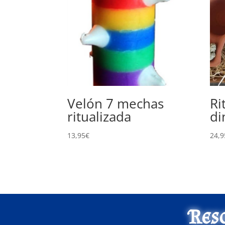
Velón 7 mechas
Ri
ritualizada
di
13,95
€
24,9
Res