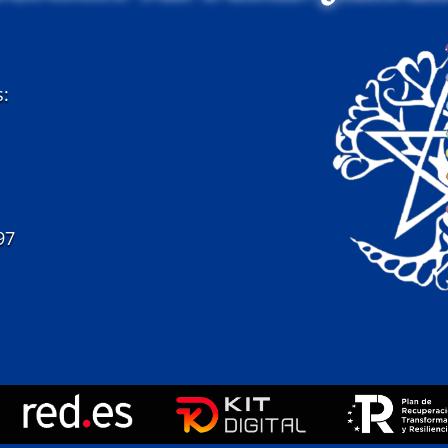
s:
97