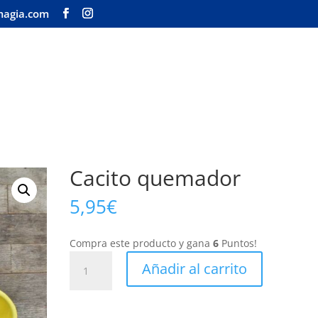
magia.com
Inicio
Tienda
Nuestra 
Cacito quemador
5,95
€
Compra este producto y gana
6
Puntos!
Cacito
Añadir al carrito
quemador
cantidad