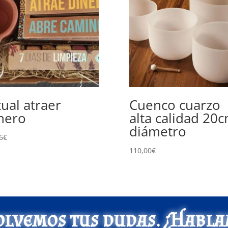
tual atraer
Cuenco cuarzo
nero
alta calidad 20
diámetro
5
€
110,00
€
olvemos tus dudas. ¿Habla