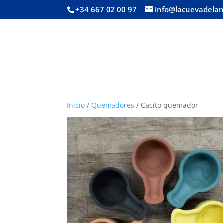
+34 667 02 00 97
info@lacuevadela
Inicio
/
Quemadores
/ Cacito quemador