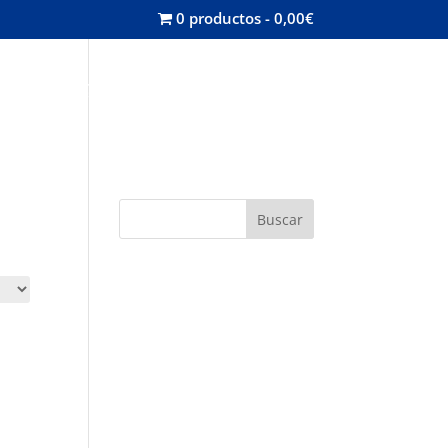
0 productos
0,00€
misión
Contacta
Mi cuenta
Buscar