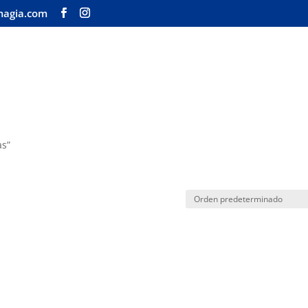
magia.com
Inicio
Tienda
Nuestra 
as”