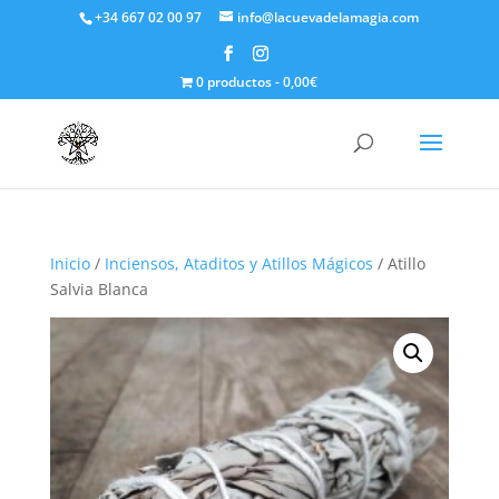
+34 667 02 00 97
info@lacuevadelamagia.com
0 productos
0,00€
Inicio
/
Inciensos, Ataditos y Atillos Mágicos
/ Atillo
Salvia Blanca