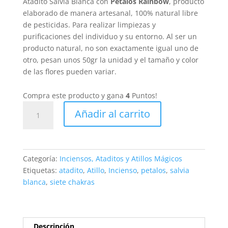
Atadito Salvia Blanca con
Pétalos Rainbow
, producto
elaborado de manera artesanal, 100% natural libre
de pesticidas. Para realizar limpiezas y
purificaciones del individuo y su entorno. Al ser un
producto natural, no son exactamente igual uno de
otro, pesan unos 50gr la unidad y el tamaño y color
de las flores pueden variar.
Compra este producto y gana
4
Puntos!
Atillo
Añadir al carrito
Salvia
Blanca
y
Pétalos
Categoría:
Inciensos, Ataditos y Atillos Mágicos
7
Etiquetas:
atadito
,
Atillo
,
Incienso
,
petalos
,
salvia
Chakas
blanca
,
siete chakras
cantidad
Descripción