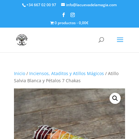
+34 667 02 00 97
info@lacuevadelamagia.com
0 productos
0,00€
Inicio
/
Inciensos, Ataditos y Atillos Mágicos
/ Atillo
Salvia Blanca y Pétalos 7 Chakas