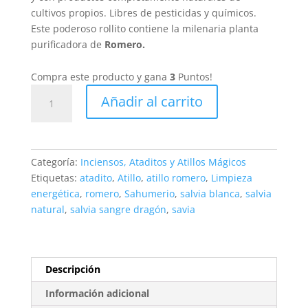
cultivos propios. Libres de pesticidas y químicos.
Este poderoso rollito contiene la milenaria planta
purificadora de
Romero.
Compra este producto y gana
3
Puntos!
Atillo
Añadir al carrito
Romero
cantidad
Categoría:
Inciensos, Ataditos y Atillos Mágicos
Etiquetas:
atadito
,
Atillo
,
atillo romero
,
Limpieza
energética
,
romero
,
Sahumerio
,
salvia blanca
,
salvia
natural
,
salvia sangre dragón
,
savia
Descripción
Información adicional