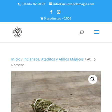
+34 667 02 00 97
info@lacuevadelamagia.com
0 productos
0,00€
Inicio
/
Inciensos, Ataditos y Atillos Mágicos
/ Atillo
Romero