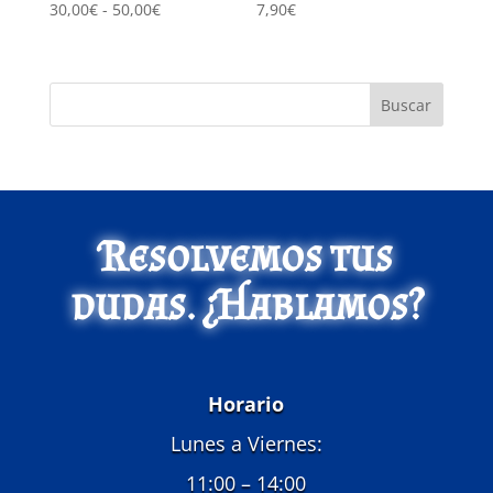
Rango
30,00
€
-
50,00
€
7,90
€
de
precios:
desde
Buscar
30,00€
hasta
50,00€
Resolvemos tus
dudas. ¿Hablamos?
Horario
Lunes a Viernes:
11:00 – 14:00