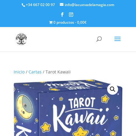
+34 667 02 00 97
info@lacuevadelamagia.com
0 productos
0,00€
Inicio
/
Cartas
/ Tarot Kawaii