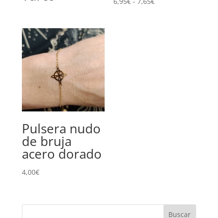
Rango
6,95
€
-
7,65
€
de
precios:
desde
6,95€
hasta
7,65€
Pulsera nudo
de bruja
acero dorado
4,00
€
Buscar