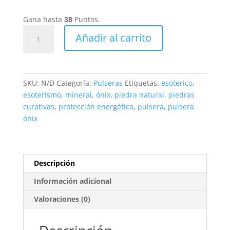
6,95€
hasta
Gana hasta
38
Puntos.
7,65€
Pulsera
Añadir al carrito
Ónix
Natural
cantidad
SKU:
N/D
Categoría:
Pulseras
Etiquetas:
esoterico
,
esoterismo
,
mineral
,
ónix
,
piedra natural
,
piedras
curativas
,
protección energética
,
pulsera
,
pulsera
ónix
Descripción
Información adicional
Valoraciones (0)