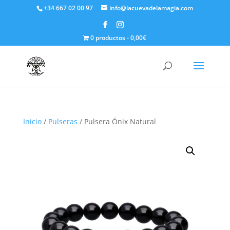
+34 667 02 00 97
info@lacuevadelamagia.com
0 productos
0,00€
Inicio
/
Pulseras
/ Pulsera Ónix Natural