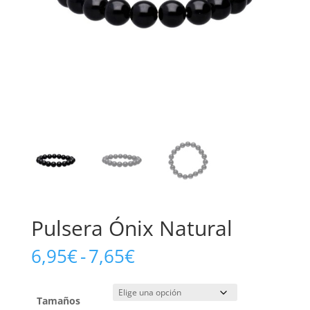
Pulsera Ónix Natural
Rango
6,95
€
-
7,65
€
de
precios:
desde
Tamaños