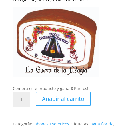
Compra este producto y gana
3
Puntos!
Jabón
Añadir al carrito
Agua
de
Florida
cantidad
Categoría:
Jabones Esotéricos
Etiquetas:
agua florida
,