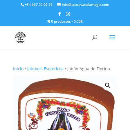
+34 667 02 00 97
info@lacuevadelamagia.com
0 productos
0,00€
Inicio
/
Jabones Esotéricos
/ Jabón Agua de Florida