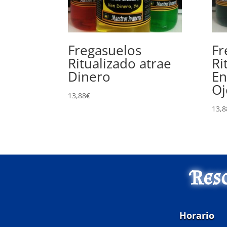
Fregasuelos
Fr
Ritualizado atrae
Ri
Dinero
En
Oj
13,88
€
13,8
Res
Horario