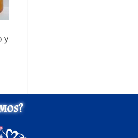
o y
mos?