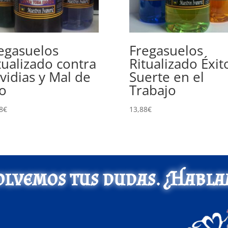
egasuelos
Fregasuelos
tualizado contra
Ritualizado Éxit
vidias y Mal de
Suerte en el
o
Trabajo
8
€
13,88
€
olvemos tus dudas. ¿Habla