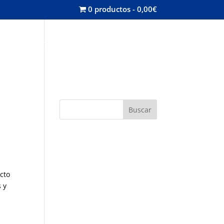
0 productos
0,00€
misión
Contacta
Mi cuenta
Buscar
cto
 y
a