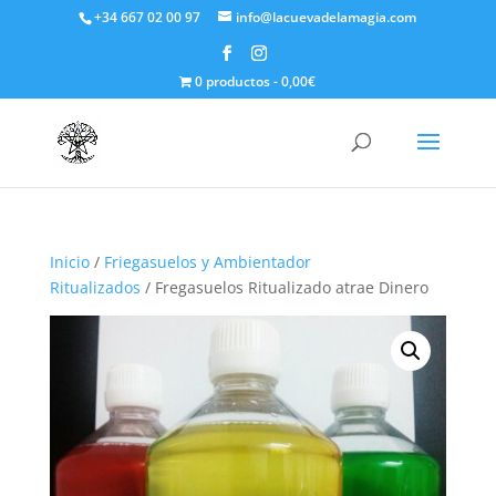
+34 667 02 00 97
info@lacuevadelamagia.com
0 productos
0,00€
Inicio
/
Friegasuelos y Ambientador
Ritualizados
/ Fregasuelos Ritualizado atrae Dinero