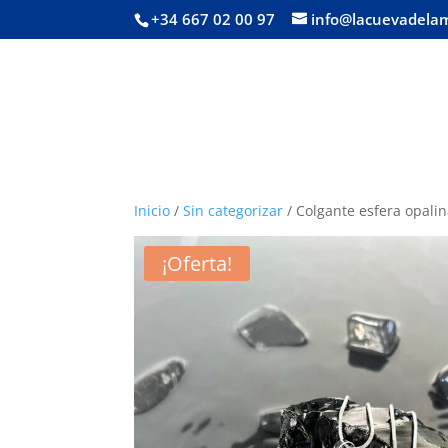
+34 667 02 00 97
info@lacuevadela
Inicio
/
Sin categorizar
/ Colgante esfera opalin
¡Oferta!