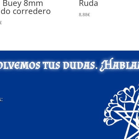
e Buey 8mm
Ruda
do corredero
8,88
€
€
olvemos tus dudas. ¿Habla
s: