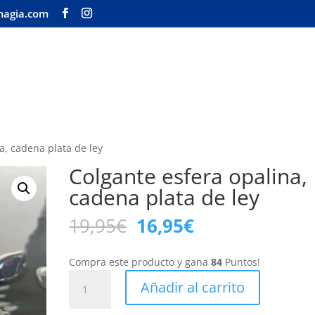
magia.com
Inicio
Tienda
Nuestra 
a, cadena plata de ley
Colgante esfera opalina,
cadena plata de ley
El
El
19,95
€
16,95
€
precio
precio
original
actual
Compra este producto y gana
84
Puntos!
era:
es:
Colgante
19,95€.
16,95€.
Añadir al carrito
esfera
opalina,