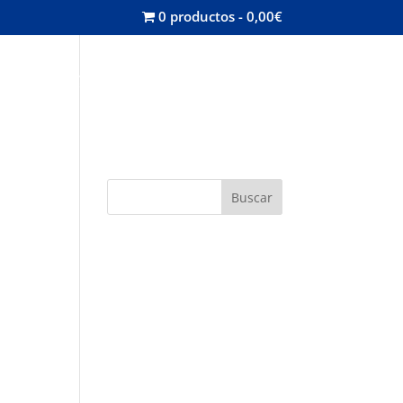
0 productos
0,00€
misión
Contacta
Mi cuenta
Buscar