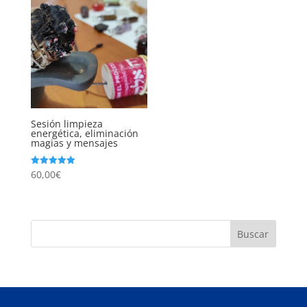
Sesión limpieza
energética, eliminación
magias y mensajes
60,00
€
Valorado
con
5.00
de 5
Buscar