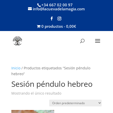
+34 667 02 00 97
info@lacuevadelamagia.com
0 productos
0,00€
Inicio
/ Productos etiquetados “Sesión péndulo
hebreo”
Sesión péndulo hebreo
Mostrando el único resultado