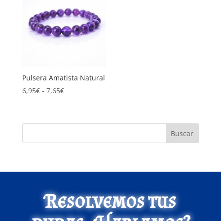
Pulsera Amatista Natural
Rango
6,95
€
-
7,65
€
de
precios:
desde
Buscar
6,95€
hasta
7,65€
Resolvemos tus