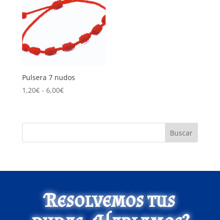
Pulsera 7 nudos
Rango
1,20
€
-
6,00
€
de
precios:
desde
Buscar
1,20€
hasta
6,00€
Resolvemos tus