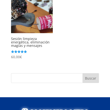
Sesión limpieza
energética, eliminación
magias y mensajes
60,00
€
Valorado
con
5.00
de 5
Buscar