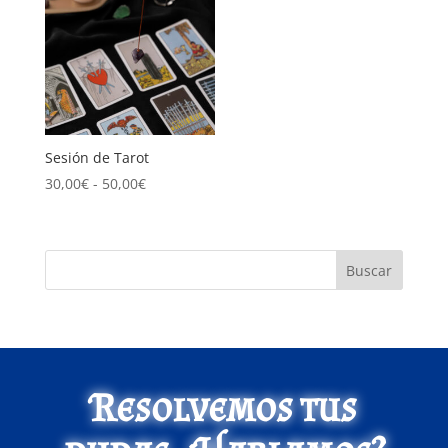
Sesión de Tarot
Rango
30,00
€
-
50,00
€
de
precios:
desde
Buscar
30,00€
hasta
50,00€
Resolvemos tus