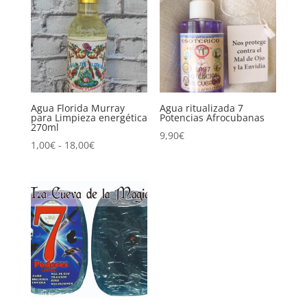
Agua Florida Murray
Agua ritualizada 7
para Limpieza energética
Potencias Afrocubanas
270ml
9,90
€
Rango
1,00
€
-
18,00
€
de
precios:
desde
1,00€
hasta
18,00€