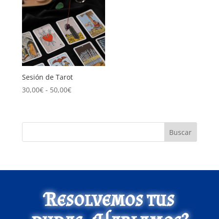
Sesión de Tarot
Rango
30,00
€
-
50,00
€
de
precios:
desde
Buscar
30,00€
hasta
50,00€
Resolvemos tus