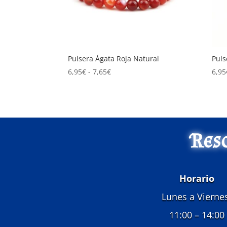
Pulsera Ágata Roja Natural
Puls
Rango
6,95
€
-
7,65
€
6,95
de
precios:
desde
6,95€
hasta
Res
7,65€
Horario
Lunes a Vierne
11:00 – 14:00