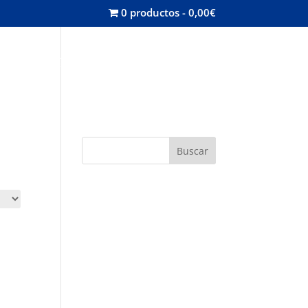
0 productos
0,00€
misión
Contacta
Mi cuenta
Buscar