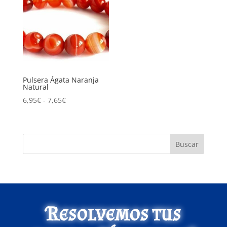
Pulsera Ágata Naranja
Natural
Rango
6,95
€
-
7,65
€
de
precios:
desde
Buscar
6,95€
hasta
7,65€
Resolvemos tus